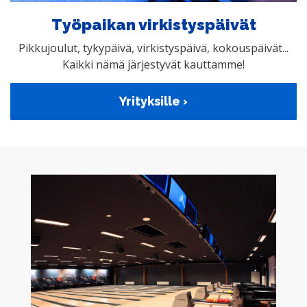
Työpaikan virkistyspäivät
Pikkujoulut, tykypäivä, virkistyspäivä, kokouspäivät...
Kaikki nämä järjestyvät kauttamme!
Yrityksille ›