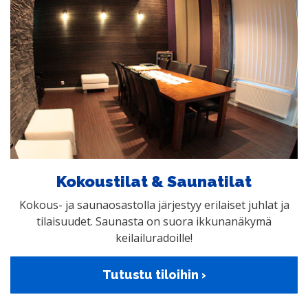
Kokoustilat & Saunatilat
Kokous- ja saunaosastolla järjestyy erilaiset juhlat ja
tilaisuudet. Saunasta on suora ikkunanäkymä
keilailuradoille!
Tutustu tiloihin ›