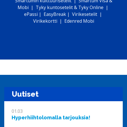
Smartumin kulttuurisetelit | Smartum Visa &
Mobi | Tyky kuntosetelit & Tyky Online |
ePassi
|
EasyBreak | Virikesetelit |
Virikekortti | Edenred Mobi
Uutiset
01.03
Hyperhiihtolomalla tarjouksia!